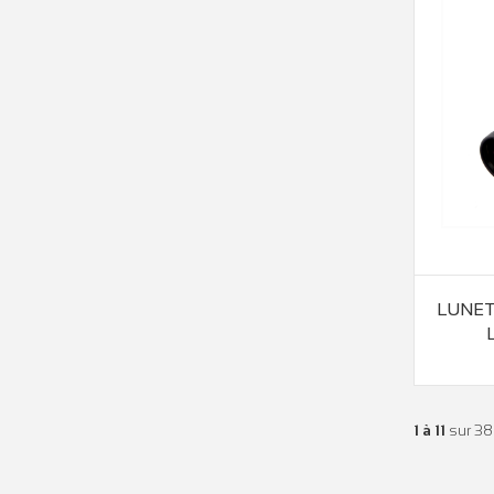
LUNETT
1 à 11
sur 38