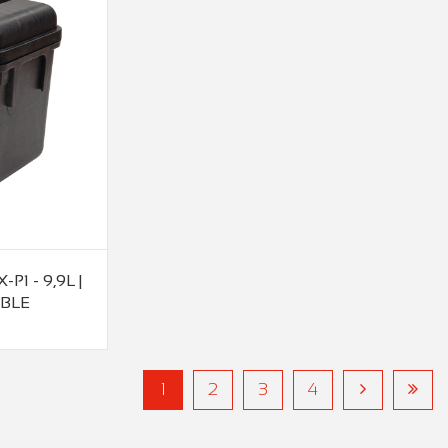
1 - 9,9L |
IBLE
1
2
3
4