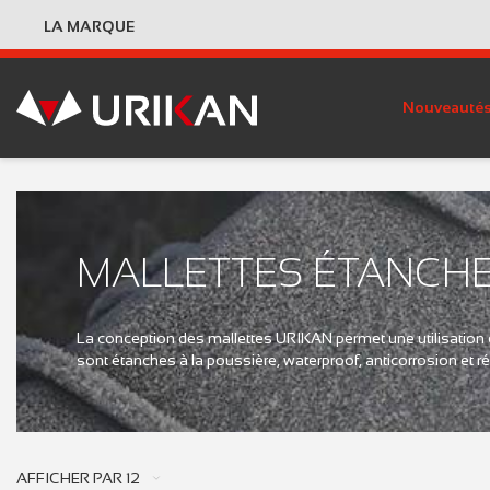
LA MARQUE
Nouveauté
MALLETTES ÉTANCH
La conception des mallettes URIKAN permet une utilisation
sont étanches à la poussière, waterproof, anticorrosion et r
AFFICHER PAR
12