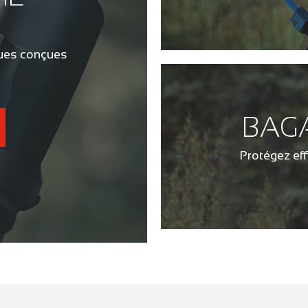
vues conçues
.
BAG
Protégez ef