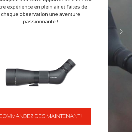
tre expérience en plein air et faites de
chaque observation une aventure
passionnante !
J'ACHÈTE SANS HÉSITER !
DÉCOUVRIR LA GAMME
COMMANDEZ DÈS MAINTENANT !