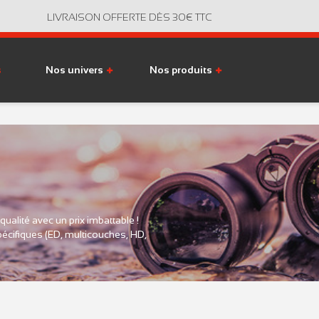
LIVRAISON OFFERTE DÈS 30€ TTC
s
Nos univers
Nos produits
ualité avec un prix imbattable !
pécifiques (ED, multicouches, HD,