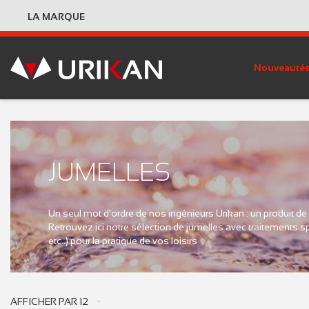
LA MARQUE
Nouveauté
JUMELLES
Un seul mot d'ordre de nos ingénieurs Urikan : un produit de q
Retrouvez ici notre sélection de jumelles avec traitements s
etc..) pour la pratique de vos loisirs
AFFICHER PAR
12