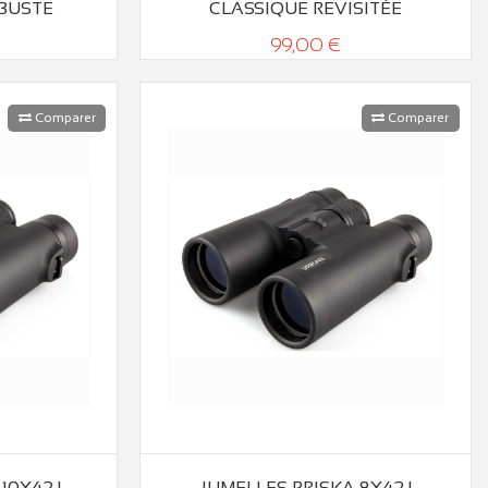
BUSTE
CLASSIQUE REVISITÉE
99,00 €
Comparer
Comparer
10X42 |
JUMELLES PRISKA 8X42 |