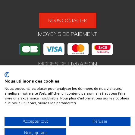
NOUS CONTACTER
MOYENS DE PAIEMENT
MODES DE LIVRAISON
Nous utilisons des cookies
Nous pouvons les placer pour analyser les données de nos visiteurs,
URIKAN (PAR GMT OUTDOOR)
- 129 rue de Tourcoing, 59100,
améliorer notre site Web, afficher un contenu personnalisé et vous faire
Roubaix - FRANCE
vivre une expérience inoubliable. Pour plus d'informations sur les cookies
Service Client : 03 20 68 57 00 - Du lundi au vendredi, de 9h à
que nous utilisons, ouvrez les paramètres.
18h
Accepter tout
Refuser
Non, ajuster
© 2026 Urikan, une marque GMT Outdoor
Design by Infitex