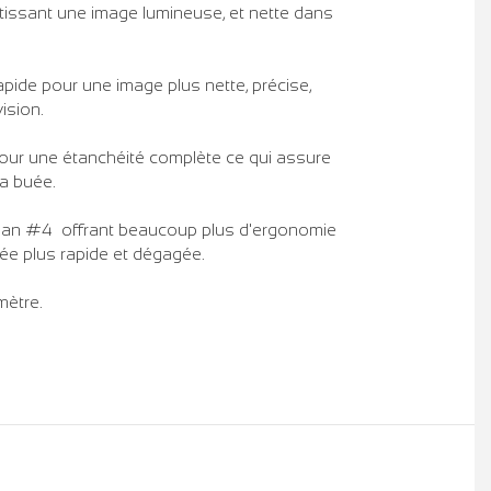
tissant une image lumineuse, et nette dans
apide pour une image plus nette, précise,
ision.
our une étanchéité complète ce qui assure
la buée.
man #4 offrant beaucoup plus d'ergonomie
ée plus rapide et dégagée.
ètre.