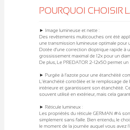
POURQUOI CHOISIR L
► Image lumineuse et nette :
Des revêtements multicouches ont été appliqu
une transmission lumineuse optimale pour un
Dotée d’une correction dioptrique rapide à 
grossissement maximal de 12x pour un diamètr
De plus, Le PREDATOR 2-12x50 permet un cha
► Purgée à l’azote pour une étanchéité com
L'étanchéité contrôlée et le remplissage de 
intérieure et garantissent son étanchéité. C
souvent utilisé en extérieur, mais cela garan
► Réticule lumineux :
Les propriétés du réticule GERMAN #4 sont u
simplement sans faille. Bien entendu, le choi
le moment de la journée auquel vous avez l'