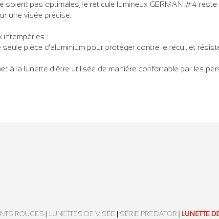
e soient pas optimales, le réticule lumineux GERMAN #4 reste pa
ur une visée précise.
x intempéries :
 seule pièce d'aluminium pour protéger contre le recul, et rési
t à la lunette d'être utilisée de manière confortable par les p
OINTS ROUGES
|
LUNETTES DE VISÉE
|
SÉRIE PREDATOR
|
LUNETTE DE