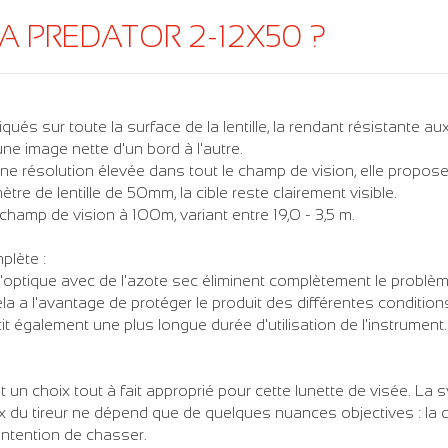
A PREDATOR 2-12X50 ?
és sur toute la surface de la lentille, la rendant résistante a
e image nette d'un bord à l'autre.
une résolution élevée dans tout le champ de vision, elle propo
e de lentille de 50mm, la cible reste clairement visible.
mp de vision à 100m, variant entre 19,0 - 3,5 m.
plète :
l'optique avec de l'azote sec éliminent complètement le problème
ela a l'avantage de protéger le produit des différentes conditio
tit également une plus longue durée d'utilisation de l'instrument.
n choix tout à fait approprié pour cette lunette de visée. La s
x du tireur ne dépend que de quelques nuances objectives : la dist
intention de chasser.