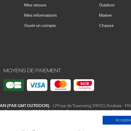
Mes retours
Outdoor
Mes informations
Marine
Ouvrir un compte
Chasse
MOYENS DE PAIEMENT
AN (PAR GMT OUTDOOR)
- 129 rue de Tourcoing, 59100, Roubaix - 
Service Client : 03 20 68 57 00 - Du lundi au vendredi, de 9h à 18h
Accepter